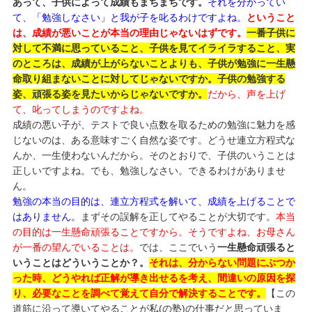
あって、子供によって成績もまちまちです。
それを分かってい
て、「勉強しなさい」と我が子を叱るわけですよね。
ということ
は、成績が悪いことが本当の理由じゃないはずです。
一番子供に
対して不満に思っていること、子供を見てイライラすること、実
のところは、成績が上がらないことよりも、子供が勉強に一生懸
命取り組まないことに対してじゃないですか。子供の勉強する
姿、頑張る姿を見たいからじゃないですか。
だから、声を上げ
て、叱ってしまうのですよね。
成績の悪い子が、テストで良い点数を取るための勉強に魅力を感
じないのは、ある意味すごく自然な姿です。どうせ連立方程式な
んか、一生使わないんだから。そのとおりで、子供のいうことは
正しいですよね。でも、勉強しなさい。できるわけがありませ
ん。
勉強の本当の目的は、連立方程式を解いて、成績を上げることで
はありません。
まずその誤解を正してやることが大切です。
本当
の目的は一生懸命頑張ることですから。そうですよね、お母さん
が一番の望んでいることは。
では、ここでいう
一生懸命頑張ると
いうことはどういうことか？。
それは、分からない問題にぶつか
った時、どうやれば正解が導き出せるを考え、間違いの原因を探
り、必要なことを調べて覚えて自分で解決することです。
【この
道筋に沿って導いてやることが私(の塾)の仕事だと思っていま