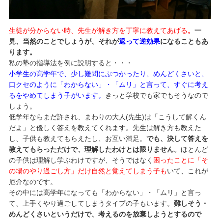
生徒が分からない時、先生が解き方を丁寧に教えてあげる
。
一
見、当然のことでしょうが、それが
返って逆効果
になることもあ
ります。
私の塾の指導法を例に説明すると・・・
小学生の高学年で、少し難問にぶつかったり、めんどくさいと、
口クセのように「わからない」・「ムリ」と言って、すぐに考え
るをやめてしまう子がいます。
きっと学校でも家でもそうなので
しょう。
低学年ならまだ許され、まわりの大人(先生)は「こうして解くん
だよ」と優しく答えを教えてくれます。先生は解き方も教えた
し、子供も教えてもらえたし、お互い満足。
でも、決して答えを
教えてもらっただけで、理解したわけとは限りません。
ほとんど
の子供は理解し学ぶわけですが、そうではなく
困ったことに「そ
の場のやり過ごし方」だけ自然と覚えてしまう子も
いて、これが
厄介なのです。
その中には高学年になっても「わからない」・「ムリ」と言っ
て、上手くやり過ごしてしまうタイプの子もいます。
難しそう・
めんどくさいというだけで、考えるのを放棄しようとするので