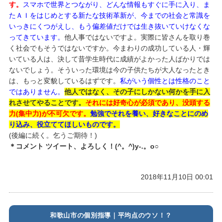
す。
スマホで世界とつながり、どんな情報もすぐに手に入り、ま
たＡＩをはじめとする新たな技術革新が、今までの社会と常識を
いっきにくつがえし、もう偏差値だけでは生き抜いていけなくな
ってきています。
他人事ではないですよ。実際に皆さんを取り巻
く社会でもそうではないですか。今まわりの成功している人・輝
いている人は、決して昔学生時代に成績がよかった人ばかりでは
ないでしょう。そういった環境は今の子供たちが大人なったとき
は、もっと変貌しているはずです。
私がいう個性とは性格のこと
ではありません。
他人ではなく、その子にしかない何かを手に入
れさせてやることです。
それには好奇心が必須であり、没頭する
力(集中力)が不可欠です。
勉強でそれを養い、好きなことにのめ
り込み、役立ててほしいものです。
(後編に続く。乞うご期待！)
＊コメント ツイート、よろしく！(^。^)y-.。o○
2018年11月10日 00:01
和歌山市の個別指導｜平均点のウソ！？