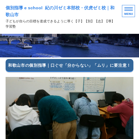
個別指導 e school 紀の川ゼミ本部校・伏虎ゼミ校｜和
歌山市
子どもが自らの目標を達成できるように導く【子】【別】【志】【導】
学習塾
HOME
選ばれる理由
和歌山市の個別指導｜口ぐせ「分からない」「ムリ」に要注意！
学習塾コース案内
よくある質問
お問い合わせ