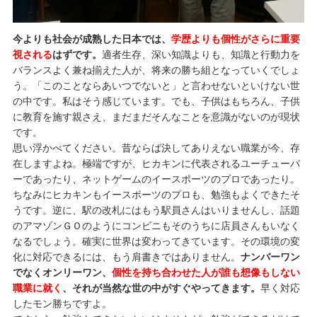
今よりも社会が成熟した日本では、
学歴よりも個性がさらに重要
視される
はずです。
適者生存、深い知識よりも、知識と行動力を
バランスよく兼ね揃えた人が、将来の勝ち組となっていくでしょ
う。「このことならあいつでないと」と言わせないといけない世
の中です。私はそう感じています。でも、子供はもちろん、子供
に教育を施す親さえ、まだまだそんなことを意識がないのが現状
です。
思い浮かべてください。昔ならば決してありえない職業が今、存
在しますよね。極端ですが、ヒカキンに代表されるユーチューバ
ーであったり、ネットゲームのイースポーツのプロであったり。
ちなみにヒカキンもイースポーツのプロも、勉強もよくできたそ
うです。逆に、駅の改札にはもう駅員さんはいりませんし、話題
のアマゾンＧＯのようにコンビニもそのうちに店員さんもいなく
なるでしょう。確実に世界は変わってきています。その環境の変
化に対応できるには、もう肩書きではありません。
ナンバーワン
でなくオンリーワン、
個性を持ち合わせた人が誰も想像もしない
職業に就く
、それが当然な世の中がすぐやってきます。
早く対応
したモン勝ちですよ。