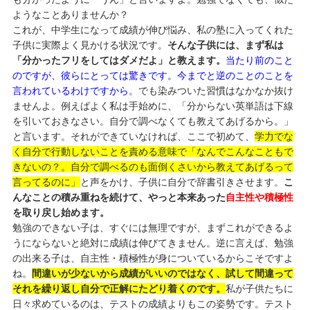
ようなことありませんか？
これが、中学生になって成績が伸び悩み、私の塾に入ってくれた
子供に実際よく見かける状況です。
そんな子供には、まず私は
「分かったフリをしてはダメだよ」と教えます。
当たり前のこと
のですが、彼らにとっては驚きです。今までと逆のことのことを
言われているわけですから
。でも染みついた習慣はなかなか抜け
ませんよ。例えばよく私は手始めに、「分からない英単語は下線
を引いておきなさい。自分で調べなくても教えてあげるから。」
と言います。それができていなければ、ここで初めて、
学力でな
く自分で行動しないことを責める意味で「なんでこんなこともで
きないの？。自分で調べるのも面倒くさいから教えてあげるって
言ってるのに」
と声をかけ、子供に自分で辞書引きさせます。
こ
んなことの積み重ねを続けて、やっと本来あった
自主性や積極性
を取り戻し始めます。
勉強のできない子は、すぐには無理ですが、まずこれができるよ
うにならないと絶対に成績は伸びてきません。逆に言えば、勉強
の出来る子は、自主性・積極性が身についているからこそですよ
ね。
間違いが少ないから成績がいいのではなく、試して間違って
それを繰り返し自分で正解にたどり着くのです。
私が子供たちに
日々求めているのは、テストの成績よりもこの姿勢です。テスト