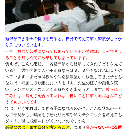
勉強ができる子の特徴を見ると、自分で考えて解く習慣がしっか
り身についています。
一方、
勉強が苦手になってしまっている子の特徴は、自分で考え
ることを知らぬ間に放棄してしまっています。
例えば、こんな感じ。
一斉指導塾から移塾してきた子どもを見て
いると、選択問題でＡが不正解ならばＢ、ＢでもなければＣとや
っています。また家庭教師や個別指導塾から移塾してきた子ども
ならば、問題に取り組むというよりも、先生の様子や顔色を窺
い、メンタリストのごとく正解を引き出そうとします。
彼らにし
てみれば、答えさえ合っていれば、怖いことに解く過程なんてど
うでもいいのです。
では、どうすれば、できる子になれるのか？。
こんな状況の子ど
もに最初から、暗記をさせたり公式や解くテクニックを教えても
ダメ！。現に成績を伸びていないのですから。
必要なのは、まず自分で考えること
、つまり
分からない事に疑問