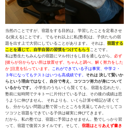
当然のことですが、宿題をする目的は、学習したことを定着させ
る(覚える)ことです。 でもそれ以上に私(塾長)は、子供たちの宿
題を出す上で大切にしていることがあります。 それは、
宿題する
ことを通じて、自学自習の習慣をつけてもらう
ことです。
私は塾生たちみんなの宿題にマル付けをし目を通しながら、
必ず
[彼らが分からない所は放置せず、ちゃんと調べ、解く努力をした
か ]注意を払っています。
これができている子は事実、中学２・
３年になってもテストはいつも高成績です。
それは 決して賢いか
らという理由ではなく、自分で考え、コツコツ努力が身について
いるからです。
小学生のうちいくら賢くても、宿題を忘れたり、
塾前に短時間でテキトーに片付けている子は、その後の成績は思
うように伸びません。 それよりも、いくら計算や暗記が遅くて
も、分からない問題は塾で習ったところを見返してみたりしてコ
ツコツと宿題をできている子供は確実に伸びてきます。
だから、私の塾では、宿題に予習はさせません。塾でしっかり習
って、宿題で復習スタイルです。そして、
宿題はとりあえず書き