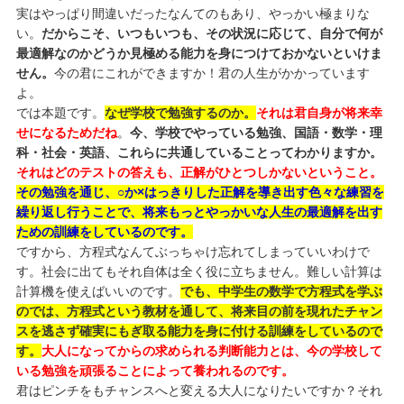
実はやっぱり間違いだったなんてのもあり、やっかい極まりな
い。
だからこそ、いつもいつも、その状況に応じて、自分で何が
最適解なのかどうか見極める能力を身につけておかないといけま
せん。
今の君にこれができますか！君の人生がかかっています
よ。
では本題です。
なぜ学校で勉強するのか。
それは君自身が将来幸
せになるためだね
。
今、学校でやっている勉強、国語・数学・理
科・社会・英語、これらに共通していることってわかりますか。
それはどのテストの答えも、正解がひとつしかないということ。
その勉強を通じ、○か×はっきりした正解を導き出す色々な練習を
繰り返し行うことで、将来もっとやっかいな人生の最適解を出す
ための訓練をしているのです。
ですから、方程式なんてぶっちゃけ忘れてしまっていいわけで
す。社会に出てもそれ自体は全く役に立ちません。難しい計算は
計算機を使えばいいのです。
でも、中学生の数学で方程式を学ぶ
のでは、方程式という教材を通して、将来目の前を現れたチャン
スを逃さず確実にもぎ取る能力を身に付ける訓練をしているので
す。
大人になってからの求められる判断能力とは、今の学校して
いる勉強を頑張ることによって養われるのです。
君はピンチをもチャンスへと変える大人になりたいですか？それ