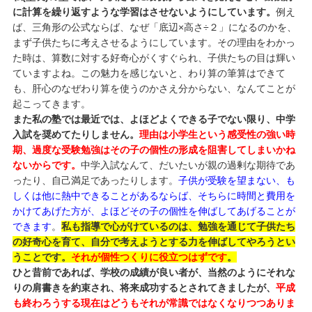
に計算を繰り返すような学習はさせないようにしています。
例え
ば、三角形の公式ならば、なぜ「底辺×高さ÷２」になるのかを、
まず子供たちに考えさせるようにしています。その理由をわかっ
た時は、算数に対する好奇心がくすぐられ、子供たちの目は輝い
ていますよね。この魅力を感じないと、わり算の筆算はできて
も、肝心のなぜわり算を使うのかさえ分からない、なんてことが
起こってきます。
また私の塾では最近では、よほどよくできる子でない限り、中学
入試を奨めてたりしません。
理由は小学生という感受性の強い時
期、過度な受験勉強はその子の個性の形成を阻害してしまいかね
ないからです。
中学入試なんて、だいたいが親の過剰な期待であ
ったり、自己満足であったりします。
子供が受験を望まない、も
しくは他に熱中できることがあるならば、そちらに時間と費用を
かけてあげた方が、よほどその子の個性を伸ばしてあげることが
できます
。
私も指導で心がけているのは、勉強を通じて子供たち
の好奇心を育て、自分で考えようとする力を伸ばしてやろうとい
うことです。
それが個性つくりに役立つはずです
。
ひと昔前であれば、学校の成績が良い者が、当然のようにそれな
りの肩書きを約束され、将来成功するとされてきましたが、
平成
も終わろうする現在はどうもそれが常識ではなくなりつつありま