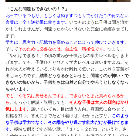
「こんな問題もできないの！？」
叱っているつもり、もしくは励ますつもりでかけたこの何気ない
言葉は、全く逆効果に働きます。
いつものように子供は聞き流す
かもしれませんが、間違ったからいけないと完全に委縮させてし
ます。
学力は、思考力・記憶力を高めることによって伸びていきます。
そして
そのために必要なのは、自主性・積極性です。
つまり、
「やればできる！」の積み重ねが子供たちの学力レベルを引き上
げます。でも、子供ひとりひとり学力レベルは違いますよね。そ
れが大人が考えているよりもかけ離れて低いと、このＮＧ言葉が
出ちゃうのです。
結果どうなるかというと、間違うのが怖い・で
きないの怖いから、子供たちは自然と自分でやろうとしなくなっ
ちゃいます。
でも、やる気は見せるんですよ。できないとまた責められるか
ら
。せっかく解説・説明しても、
そんな子供は大人の顔色ばかり
気にします。
頷いていても、目は違う方向。雰囲気に合わせて、
相槌を打つ。答えにまでたどり着けば、わかったフリ。
このよう
な子供は学力でなく、その場をやり過ごす能力だけが長けてきま
す。
極端な例えですが怖い話、「１+１＝２だね」というと、さ
も分かったように「うん」と言いますよ。勉強でなくても、似た