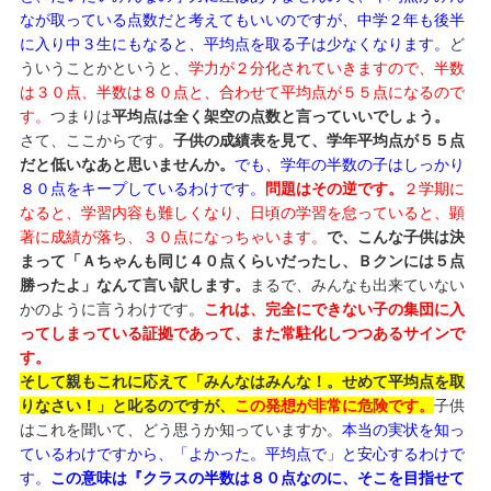
なが取っている点数だと考えてもいいのですが、中学２年も後半
に入り中３生にもなると、平均点を取る子は少なくなります。
ど
ういうことかというと、
学力が２分化されていきますので、半数
は３０点、半数は８０点と、合わせて平均点が５５点になるので
す。
つまりは
平均点は全く架空の点数と言っていいでしょう。
さて、ここからです。
子供の成績表を見て、学年平均点が５５点
だと低いなあと思いませんか。
でも、学年の半数の子はしっかり
８０点をキープしているわけです。
問題はその逆です。
２学期に
なると、学習内容も難しくなり、日頃の学習を怠っていると、顕
著に成績が落ち、３０点になっちゃいます。
で、こんな子供は決
まって「Ａちゃんも同じ４０点くらいだったし、Ｂクンには５点
勝ったよ」なんて言い訳します。
まるで、みんなも出来ていない
かのように言うわけです。
これは、完全にできない子の集団に入
ってしまっている証拠であって、また常駐化しつつあるサインで
す。
そして親もこれに応えて「みんなはみんな！。せめて平均点を取
りなさい！」と叱るのですが、
この発想が非常に危険です。
子供
はこれを聞いて、どう思うか知っていますか。
本当の実状を知っ
ているわけですから、「よかった。平均点で」と安心するわけで
す。
この意味は『クラスの半数は８０点なのに、そこを目指せて