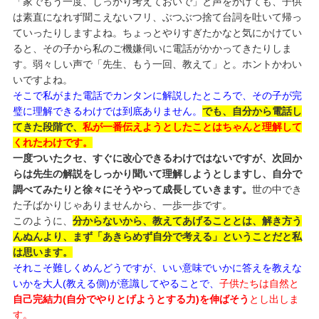
「家でもう一度、しっかり考えておいで」と声をかけても、子供
は素直になれず聞こえないフリ、ぶつぶつ捨て台詞を吐いて帰っ
ていったりしますよね。ちょっとやりすぎたかなと気にかけてい
ると、その子から私のご機嫌伺いに電話がかかってきたりしま
す。弱々しい声で「先生、もう一回、教えて」と。ホントかわい
いですよね。
そこで私がまた電話でカンタンに解説したところで、その子が完
璧に理解できるわけでは到底ありません。
でも、自分から電話し
てきた段階で、
私が一番伝えようとしたことはちゃんと理解して
くれたわけです。
一度ついたクセ、すぐに改心できるわけではないですが、次回か
らは先生の解説をしっかり聞いて理解しようとしますし、自分で
調べてみたりと徐々にそうやって成長していきます。
世の中でき
た子ばかりじゃありませんから、一歩一歩です。
このように、
分からないから、教えてあげることとは、解き方う
んぬんより、まず「あきらめず自分で考える」ということだと私
は思います。
それこそ難しくめんどうですが、いい意味でいかに答えを教えな
いかを大人(教える側)が意識してやることで、
子供たちは自然と
自己完結力(自分でやりとげようとする力)を伸ばそう
とし出しま
す。