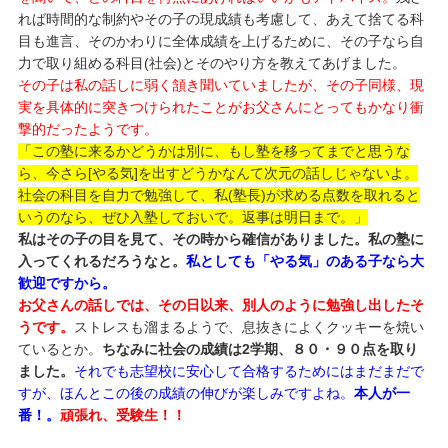
れば時間的な制約やその子の現成績も考慮して、あえて捨てる科
目も進言、そのかわりに全体成績を上げるために、その子なら自
力で取り組める科目(社会)とそのやり方を教えてあげました。
その子は私の話しに弱く頷き聞いていましたが、その子同様、現
実を具体的に突きつけられたことがお父さんにとってもかなり衝
撃的だったようです。
「この塾に来るかどうかは別に、もし塾を移ってまでと思うな
ら、今さら[やる気]を出すどうかなんて次元の話しじゃないよ。
社会の科目を自力で勉強して、私(塾長)が求める点数を取れると
いうのなら、ぜひ入塾しておいで。返事は明日まで。」
私はその子の目を見て、その時から確信がありました。私の塾に
入ってくれるだろうなと。
私としても「やる気」のある子なら大
歓迎ですから。
お父さんの話しでは、その日以来、別人のように勉強し出したそ
うです。
ストレスも溜まるようで、息抜きによくクッキーを焼い
ているとか。
ちなみに社会の成績は2学期、８０・９０点を取り
ました。
それでも志望校に安心して合格するためにはまだまだで
すが、ほんとこの後の成績の伸びが楽しみですよね。
本人が一
番！。
頑張れ、受験生！！