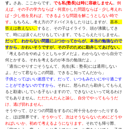
す。
さあ、ここからです。
でも私(塾長)は時に容赦しません
。
例
えば、その子の学力ならば・何度かした問題ならば・少し考えれ
ば・少し他を見れば、できるような問題を解こうとしない時で
す。
もちろん、考え方のアドバイスをしたりはしますが、
基本、
答えは教えない。
すると、その子はイライラ、頭が沸騰してき
て、時には涙ぐんだりもしています。でもこらえたりしません。
だって、わからない問題にぶつかってからが、本当の勉強なので
すから
、かわいそうですが、その子のために勘弁してあげない。
「考えるのをやめようとしちゃダメだよ。わからないから自分で
何とかする。それを考えるのが本当の勉強だよ。」
「適当にやりすごそうなんて、先生(私：塾長)には通用しない
よ。だって君ならこの問題、できるこ知ってんだから」
子供とってはいい迷惑です。だって、いつもみたいにやり過ごす
ことができないのですから。
それに、怒られたら勘弁してもらえ
ると勘違いしている子もいますので、できないといって叱るわけ
でもありません。
ただたんたんと諭し、自分でやってもらうだ
け、逃げ切れません。
そうやって、ひとつの問題をするのに何十分もかかったりする
と、ほぼ限界です。
そうやって、次はそうならないためにどうや
ればいいか、初めて考えるようになります。
それでも帰り際、