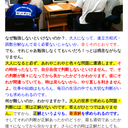
なぜ勉強しないといけないのか？
。
大人になって、連立方程式・
因数分解なんて全く必要ないじゃないか。
全くそのとおりです。
でも、それじゃあ勉強しなくてもいいだろ！っとは残念ながらな
りません。
大人になると必ず、あれやこれやと色々な問題に遭遇します。
そ
の時待ったなしで、自分自信で判断しないといけません。で、そ
の判断が後々になってから良かったかどうかわかります。仮にそ
れが間違っていても、時は戻らないから、やり直しを利きません
よ。
仕事や結婚はもちろん、毎日の生活の中でも大切な判断がい
つも求められるのです。
何が難しいのか、わかりますか？。
大人の世界で求めらる問題・
判断には、実は正解がないのです。答えがひとつではありませ
ん。
ですから、
正解
というよりも、
最適解
を求められるのです。
そしてそれの判断が正解あったかのどうか、最も適切であったか
後々になってから分かります。さらにその時は正解だとしても、