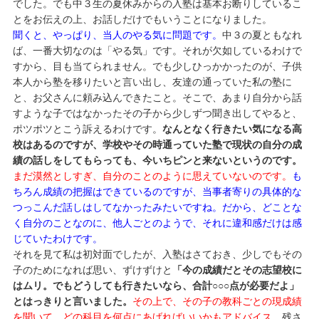
でした。でも中３生の夏休みからの入塾は基本お断りしているこ
とをお伝えの上、お話しだけでもいうことになりました。
聞くと、やっぱり、当人のやる気に問題です。
中３の夏ともなれ
ば、一番大切なのは「やる気」です。それが欠如しているわけで
すから、目も当てられません。でも少しひっかかったのが、子供
本人から塾を移りたいと言い出し、友達の通っていた私の塾に
と、お父さんに頼み込んできたこと。そこで、あまり自分から話
すような子ではなかったその子から少しずつ聞き出してやると、
ポツポツとこう訴えるわけです。
なんとなく行きたい気になる高
校はあるのですが、学校やその時通っていた塾で現状の自分の成
績の話しをしてもらっても、今いちピンと来ないというのです。
まだ漠然としすぎ、自分のことのように思えていないのです。
も
ちろん成績の把握はできているのですが、当事者寄りの具体的な
つっこんだ話しはしてなかったみたいですね。だから、どことな
く自分のことなのに、他人ごとのようで、それに違和感だけは感
じていたわけです。
それを見て私は初対面でしたが、入塾はさておき、少しでもその
子のためになれば思い、ずけずけと
「今の成績だとその志望校に
はムリ。でもどうしても行きたいなら、合計○○○点が必要だよ」
とはっきりと言いました。
その上で、その子の教科ごとの現成績
を聞いて、どの科目を何点にあげればいいかもアドバイス。
残さ