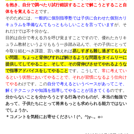
を抱き、自分で調べたり試行錯誤することで解こうとすること自
体をを覚えること
です。
そのためには、
一般的に個別指導塾では子供に合わせた個別カリ
キュラムを準備なんてもっともらしいことを言っています
が、そ
れだけでは不十分かな。
目的は自分で考える力を呼び覚ますことですので、優れたカリキ
ュラム教材というよりももう一歩踏み込んで、その子供にとって
今取り組むべき課題、言い換えれば
易しすぎも難し過ぎてもしな
い問題、ちょっと背伸びすれば解けるような問題をタイムリーに
提供してしてやること、そして、その背伸びさせてやれるような
で指導アドバイスをしてやること
です。こうして、
常に考えてい
るという状態においてやることで、それが習慣になるよう仕向け
てやる
わけです。この
自分で考えるというベースがあってこそ、
解くテクニックや知識を指導してやることが活きてくる
のです。
分からないことを分かろうとする行為そのものが、本当の勉強で
あって、子供たちにとって将来もっとも求められる能力ではない
でしょうか。
＊コメントを気軽にお寄せください！(^。^)y-.。o○