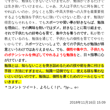
ですから、勉強もできないといけませんが、勉強ができるだけで
は生き抜いていけません。じゃあ、大人は子供たちに何を施して
やればいいのか。少なくとも賢い中高大学校への入学を最重要視
するような勉強を子供たちに強いていけないと思います。勉強が
得意ならそれもＯｋ。でも
スポーツや習い事が好きならば、勉強
を理由に、その興味を削いではダメ。好きなことに取り組ませ、
それで子供たちの好奇心を育て、集中力を養うのです。
私が塾で
教えているのも、勉強を通じて、子供たちの個性を育ててやりた
いからです。
スポーツといっしょで、全ての子供たちが勉強が得
意というわけではありえません。でも、
個性や集中力、子供たち
のポテンシャルを伸ばしてやれるような勉強を
と、日々指導に心
がけています。
勉強とは、知らないことを突き詰めるための技や術を身に付ける
手段・方法にすぎません。知識一辺倒でなく、使える頭を養わな
いといけないのです。勉強は、個性を磨くためのツールとなって
いきます。
＊コメント ツイート、よろしく！(^。^)y-.。o○
2018年11月16日 15:09