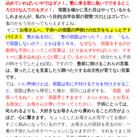
込めていればいいやではダメ！。塾に来る前に急いでできるとこ
ろだけなんてのもダメ！。
宿題を確かに見た目はやっているかも
しれませんが、私のいう目的[自学自習の習慣づけ]とはズレてい
る
のがもう分かってもらえますよね。
そこで
お母さんへ、子供への宿題の声掛けの仕方をちょっとアド
バイス！
。
塾がある日に、「塾の宿題はやった？」とか、「なん
で宿題しないの？」とかは全くＮＧ。
なぜなら、宿題をするのが
面倒な子供にとってこの言葉は、[とりあえずやればいいか、テキ
トーに書き込めばいい]と聞こえているからです。
自分たちも子供
の時そうでしたよね(笑)。ですので、
塾前に掛けるこれらの言葉
は、習ったことを見直したり調べたりする自主性が育てない言葉
です。
では、
いい声掛けとは。宿題は先に片付けるクセを付けさせるこ
と。
宿題は塾から帰宅した後か、翌日には必ずする。
「宿題、頑
張ってるね！」とか「宿題早くすませて、えらいわね」とか言え
る状況に、お母さんが導いてやってください。
子供にとっては、
叱られるよりも、大好きなお母さんから褒めらることの方がよっ
ほど、心に響きます。
ちょっとしたお母さんが見守ってる感が、
すごく励みになっているのです。 お母さんの笑顔を見るのが、一
番の子供たちのモチベーションになりますので、 それをうまく活