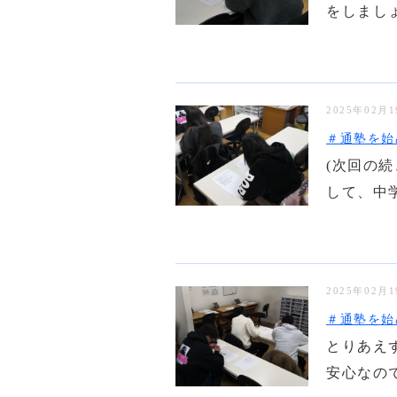
をしましょ
2025年02月
＃通塾を始
(次回の続
して、中学
2025年02月
＃通塾を始
とりあえ
安心なので