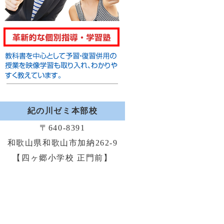
紀の川ゼミ本部校
〒640-8391
和歌山県和歌山市加納262-9
【四ヶ郷小学校 正門前】