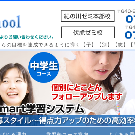
個別指導 e school 紀の川ゼミ本部校・
自らの目標を達成できるように導く【子】【別】【志】【
選ばれる理由
学習塾コース案内
よくある質