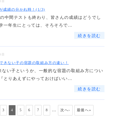
11日
が成績の分かれ時！(1/3)
期の中間テストも終わり、皆さんの成績はどうでし
学一年生にとっては、そろそろで...
続きを読む
05日
できない子の宿題の取組み方の違い！
来ない子というか、一般的な宿題の取組み方につい
『とりあえずにやっておけばいい...
続きを読む
…
3
4
5
6
7
8
次へ›
最後へ»