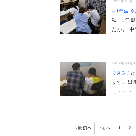
2024年11月
中1年生 今
秋、2学
たか。 中
2024年10月
できる子と
まず、出
て・・・ 
«最初へ
‹前へ
1
2