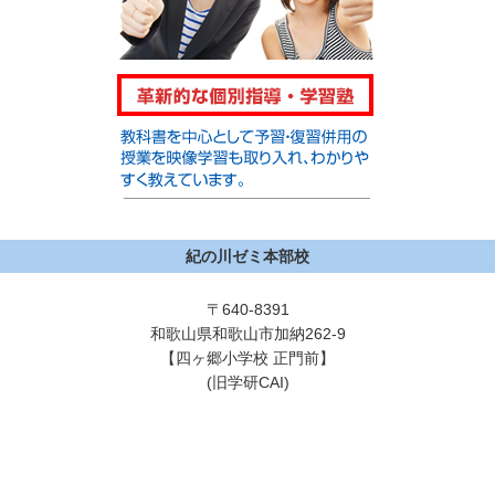
紀の川ゼミ本部校
〒640-8391
和歌山県和歌山市加納262-9
【四ヶ郷小学校 正門前】
(旧学研CAI)