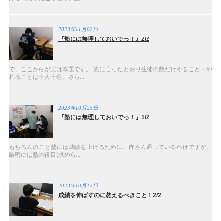
2023年11月02日
『塾には無理しておいでっ！』2/2
で、ここからが実は本題です。 先に言ったとおり生徒の数だけやること・や
れることは十人十色、さら...
2023年10月23日
『塾には無理しておいでっ！』1/2
もちろんのこと塾には成績を上げるために、皆さん通っているわけですが、
厳密には塾の役目(求めら...
2023年10月12日
成績を伸ばすのに教えるべきこと！2/2