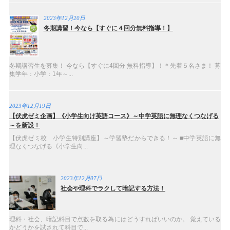
2023年12月20日
冬期講習！今なら【すぐに４回分無料指導！】
冬期講習生を募集！ 今なら【すぐに4回分 無料指導】！＊先着５名さま！ 募
集学年：小学：1年～...
2023年12月19日
【伏虎ゼミ企画】《小学生向け英語コース》～中学英語に無理なくつなげる
～を新設！
【伏虎ゼミ校 小学生特別講座】～学習塾だからできる！～ ■中学英語に無
理なくつなげる《小学生向...
2023年12月07日
社会や理科でラクして暗記する方法！
理科・社会、暗記科目で点数を取る為にはどうすればいいのか。 覚えている
かどうかを試されて科目で...