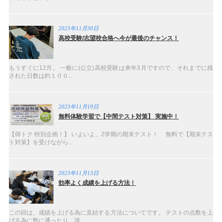
2023年11月30日
高校受験/志望校合格へ今が最後のチャンス！
もうすぐに12月。 一般に(公立)高校受験は来年3月ですので、それまでに残
された日数は約１００...
2023年11月19日
無料体験学習で【中間テスト対策】 実施中！
【得トク 特別企画！】 いよいよ、2学期の期末テスト！ 無料で【期末テス
ト対策】を受けながら...
2023年11月13日
効率よく成績を上げる方法！
この回は、成績を上げる為に直結する方法についてです。 テストの点数を上
げる為に塾に通ったり、誰...