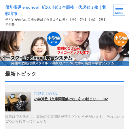
個別指導 e school 紀の川ゼミ本部校・伏虎ゼミ校｜和
歌山市
子どもが自らの目標を達成できるように導く【子】【別】【志】【導】
学習塾
HOME
選ばれる理由
学習塾コース案内
最新トピック
よくある質問
お問い合わせ
2023年12月29日
小学算数《文章問題解けない》の始まり！ 1/2
計算はできるのに、算数の文章問題が苦手だという子がいます。 それはいつ
ごろから始まっているかと...