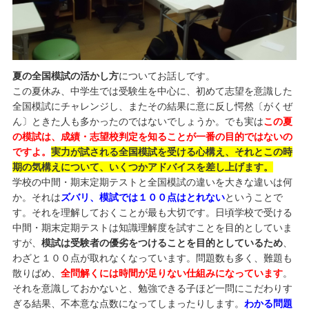
夏の全国模試の活かし方
についてお話しです。
この夏休み、中学生では受験生を中心に、初めて志望を意識した
全国模試にチャレンジし、またその結果に意に反し愕然〔がくぜ
ん〕ときた人も多かったのではないでしょうか。でも実は
この夏
の模試は、成績・志望校判定を知ることが一番の目的ではないの
ですよ。
実力が試される全国模試を受ける心構え、それとこの時
期の気構えについて、いくつかアドバイスを差し上げます。
学校の中間・期末定期テストと全国模試の違いを大きな違いは何
か。それは
ズバリ、模試では１００点はとれない
ということで
す。それを理解しておくことが最も大切です。日頃学校で受ける
中間・期末定期テストは知識理解度を試すことを目的としていま
すが、
模試は受験者の優劣をつけることを目的としているため
、
わざと１００点が取れなくなっています。問題数も多く、難題も
散りばめ、
全問解くには時間が足りない仕組みになっています
。
それを意識しておかないと、勉強できる子ほど一問にこだわりす
ぎる結果、不本意な点数になってしまったりします。
わかる問題