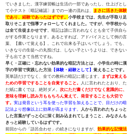
ていきました。漢字練習帳は生活の一部であったし、仕上げとし
て小テスト〔暗記確認〕までの一連の流れは、
まさに活きた体験
であり、経験であったはずです。
小学校までは、先生が手取り足
取りそこまで指導フォローしてくれました。ですが、中学校から
は全て生徒まかせです
。暗記は誰に言われなくとも全て子供自ら
がする作業となります。あるとすれば、アドバイスとして例の言
葉、【書いて覚える】。これで出来る子はいいでしょう。でも、
いきなりの生徒への丸投げは、しない子というよりは、できない
子も出てきて当然ですね。
早く・正確に・忘れない効果的な暗記方法とは、小学生の時に漢
字の学習で実践した方法
【体験・経験として】
覚えることです。
英単語だけでなく、全ての教科の暗記に通じます。
まずは覚える
ための学習ですることを自覚すること。
人に言われたとおり、た
だ紙に書くでは、絶対ダメ。
次にただ書くだけでなく意識的に、
意味を理解し読み方ももちろん覚えて、発音することも大切で
す。
実は発音という耳を使った学習を加えることで、目だけの暗
記法より想像以上に効果が高まります。
人から言われたちょっと
した言葉がずっと心に深く刻み込まれてしまうこと、みなさんも
きっと経験しているはずです。
前回からの「語呂合わせ」の続きになりますが、
効果的な記憶法