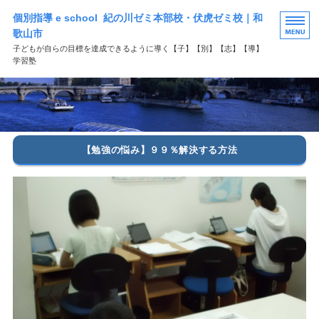
個別指導 e school 紀の川ゼミ本部校・伏虎ゼミ校｜和
歌山市
子どもが自らの目標を達成できるように導く【子】【別】【志】【導】
学習塾
HOME
選ばれる理由
【勉強の悩み】９９％解決する方法
学習塾コース案内
よくある質問
お問い合わせ