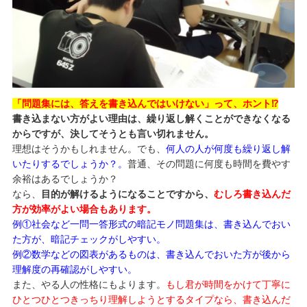
「問題集には、答えを書き込んではいけない」って、ホント⁉︎
書き込まない方がよい理由は、繰り返し解くことができなくなる
からですが、決してそうとも言い切れません。
理想はそうかもしれません。でも、
何人の人が何度も繰り返し解
いたりするでしょうか？。
普通、その問題に何度も時間を費やす
余裕はあるでしょうか？
なら、
目的が解けるようになることですから、
むしろ書き込んだ
方が効率がよい場合もあります。
例①社会など一問一答形式の暗記モノ問題集は、書き込んでおい
た方が、暗記チェックがしやすい。
例②数学などの図表があるものは、書き込んでおいた方が後から
理解度の再確認がしやすい。
また、やる人の性格にもよります。
もし君が時間をかけて丁寧に
ひとつひとつきっちり理解しようとするタイプなら、書き込んだ