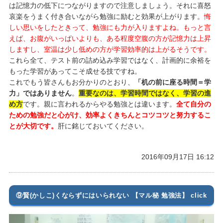
は記憶力の低下につながりますので注意しましょう。それに喜怒
哀楽をうまく付き合いながら勉強に励むと効果が上がります。
悔
しい思いをしたときって、勉強にも力が入りますよね。もっと言
えば、お腹がいっぱいよりも、ある程度空腹の方が記憶力は上昇
しますし、室温は少し低めの方が学習効率的は上がるそうです。
これら全て、テスト前の詰め込み学習ではなく、計画的に余裕を
もった学習があってこそ成せる技ですね。
これでもう皆さんもお分かりのとおり、
「机の前に座る時間＝学
力」ではありません
。
重要なのは、学習時間ではなく、学習の進
め方
です。親に言われるからやる勉強とは違います。
全て自分の
ための勉強だと心がけ、効率よくきちんとコツコツと努力するこ
とが大切です。
肝に銘じておいてください。
2016年09月17日 16:12
⑨賢(かしこ)くならずにはいられない 【マル秘 勉強法】 click