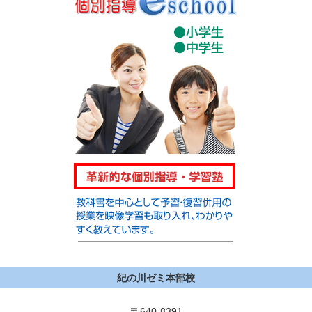
紀の川ゼミ本部校
〒640-8391