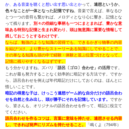
か、ある音楽を聴くと想い出す思い出とか
って。
連想というか、
色々なことが一体となった記憶ですね
。音楽で言えば、単なるひ
とつ一つの音符も繋がれば、メロディとなり心に響き、記憶とな
って残ります。
別々の些細な事柄も一つにまとまれば、豊かな意
味ある特別な記憶と生まれ変わり、頭は無意識に重要な情報して
残しておこうとするわけです
。
ならば、勉強のような知識の習得でも、できるかぎり物事の内容
を結びつけ、より豊かなストーリーある知識にしてやることで、
その単なる知識も頭の中で経験・体験と並ぶ位置づけとなって、
記憶に残りやすくなるはずです。
もう分かりますね。ズバリ「
語呂〔ゴロ〕合わせ」の活用
です。
これが最も努力することなく効率的に暗記する方法です。ですか
ら、語呂合わせを例えば年代暗記だけにしておくのは、ほんとに
惜しいことです。
暗記の得意な子は、けっこう連想ゲーム的な自分だけの語呂合わ
せを自然と生み出し、頭が勝手にそれを記憶しています。
ですか
ら、皆さんも、オリジナルの語呂合わせを作って、暗記に役立て
てください。
語呂合わせを作るコツは、言葉に意味を持たせ、連想させる内容
し、できれば発声にリズムを持たせること。
「鳴くよ（794年）