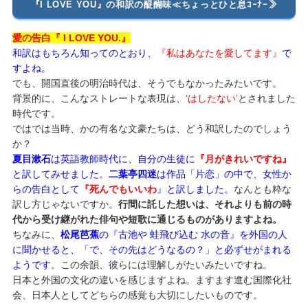
『I LOVE YOU』の和訳の醍醐味≪ちょっとひと息ｺｰﾅｰ≫
愛の告白『 I LOVE YOU.』
和訳はもちろん知ってのとおり、
『私はあなたを愛してます』
で
すよね。
でも、開国直後の明治時代は、そうでもなかったみたいです。
背景的に、こんなストレートな表現は、
‘はしたない’
とされました
時代です。
ではでは当時、かの有名な文豪たちは、どう和訳したのでしょう
か？
夏目漱石
は英語教師時代に、自分の生徒に
『月がきれいですね』
と訳してみせました。
二葉亭四迷
は作品「片恋」の中で、女性か
らの告白として
『死んでもいいわ
』と訳しました。
なんとも粋な
訳し方じゃないですか。
行間に託した想いは、それよりも前の時
代から受け継がれた俳句や短歌に通じるものがありますよね。
ちなみに、
松尾芭蕉
の『古池や 蛙飛び込む 水の音』を外国の人
に聞かせると、「で、その先はどうなるの？」と必ずせがまれる
ようです
。この余韻、彼らには理解しがたいみたいですね。
日本と外国の文化の違いを感じますよね。ますます進む国際化社
会、日本人としてどちらの感覚も大切にしたいものです。