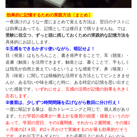
効果的に記憶するための実践方法〔まとめ〕
一夜漬けのような一度にまとめて覚える方法は、翌日のテストに
は効果はあっても、記憶としては後日まで残りませんね。では、
受験に役立つ、ずっと頭に残しておくための実践的な記憶方法を
具体的にお話しします。
①五感をできるかぎり使いながら、暗記せよ！
目（視覚）はもちろんこと、書き発声することで、耳（聴覚）・
皮膚（触覚）を活用できます。触覚とは、書くことで、手もしく
は指先が自然と覚えているというような感覚です。鼻（嗅覚）・
舌（味覚）に関しては積極的な活用する方法としてピンときませ
んが、ある匂いや味を感じた時に、ある特定の記憶を思い出すと
いた感覚です。
いずれにせよ、五感の活用が記憶の効果を大きく
左右します。
②復習は、少しずつ時間間隔を広げながら数回に分け行え！
一度に暗記する量は、筋力トレーニングと同じで、個人差があり
ます。
ただ学習の成果が一番上がる復習の頻度・感覚というのが
あって、学習の翌日、その1週間後、それから２週間後、その後1
ヶ月後の計４回、約2ヶ月かけて実施するのが最も効果的だそう
です。
それ以下でもダメだし、また必要以上にやるくらいなら、