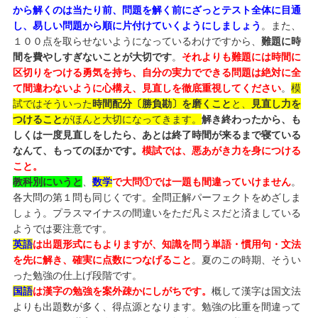
から解くのは当たり前、問題を解く前にざっとテスト全体に目通
し、易しい問題から順に片付けていくようにしましょう
。また、
１００点を取らせないようになっているわけですから、
難題に時
間を費やしすぎないことが大切です
。
それよりも難題には時間に
区切りをつける勇気を持ち、自分の実力でできる問題は絶対に全
て間違わないように心構え、見直しを徹底重視してください
。
模
試ではそういった
時間配分〔勝負勘〕を磨くこと
と、
見直し力を
つけること
がほんと大切になってきます。
解き終わったから、も
しくは一度見直しをしたら、あとは終了時間が来るまで寝ている
なんて、もってのほかです。
模試では、悪あがき力を身につける
こと。
教科別にいうと
、
数学
で大問①では一題も間違っていけません
。
各大問の第１問も同じくです。全問正解パーフェクトをめざしま
しょう。プラスマイナスの間違いをただ凡ミスだと済ましている
ようでは要注意です。
英語
は出題形式にもよりますが、知識を問う単語・慣用句・文法
を先に解き、確実に点数につなげること
。夏のこの時期、そうい
った勉強の仕上げ段階です。
国語
は漢字の勉強を案外疎かにしがちです。
概して漢字は国文法
よりも出題数が多く、得点源となります。勉強の比重を間違って