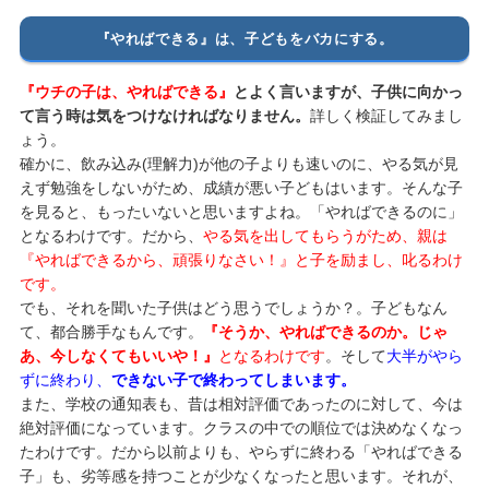
『やればできる』は、子どもをバカにする。
『ウチの子は、やればできる』
とよく言いますが、子供に向かっ
て言う時は気をつけなければなりません。
詳しく検証してみまし
ょう。
確かに、飲み込み(理解力)が他の子よりも速いのに、やる気が見
えず勉強をしないがため、成績が悪い子どもはいます。そんな子
を見ると、もったいないと思いますよね。「やればできるのに」
となるわけです。だから、
やる気を出してもらうがため、親は
『やればできるから、頑張りなさい！』と子を励まし、叱るわけ
です。
でも、それを聞いた子供はどう思うでしょうか？。子どもなん
て、都合勝手なもんです。
『そうか、やればできるのか。じゃ
あ、今しなくてもいいや！』
となるわけです
。そして
大半がやら
ずに終わり、
できない子で終わってしまいます。
また、学校の通知表も、昔は相対評価であったのに対して、今は
絶対評価になっています。クラスの中での順位では決めなくなっ
たわけです。だから以前よりも、やらずに終わる「やればできる
子」も、劣等感を持つことが少なくなったと思います。それが、