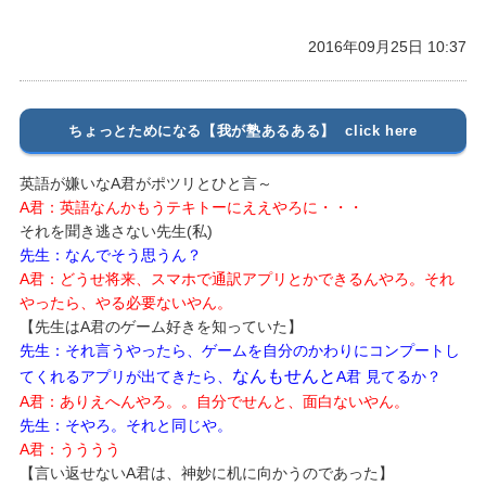
2016年09月25日 10:37
ちょっとためになる【我が塾あるある】 click here
英語が嫌いなA君がポツリとひと言～
A君：英語なんかもうテキトーにええやろに・・・
それを聞き逃さない先生(私)
先生：なんでそう思うん？
A君：どうせ将来、スマホで通訳アプリとかできるんやろ
。
それ
やったら、やる必要ないやん。
【先生はA君のゲーム好きを知っていた】
先生：それ言うやったら、ゲームを自分のかわりにコンプートし
なんもせんと
てくれるアプリが出てきたら、
A君 見てるか？
A君：ありえへんやろ。。自分でせんと、面白ないやん。
先生：そやろ。それと同じや。
A君：うううう
【言い返せないA君は、神妙に机に向かうのであった】