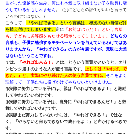
曲がった優越感を生み、何にも本気に取り組まない子を助長し増
やしているかもしれません
。（別にどちらの評価がいいと言って
いるわけではない。）
こうして、
『やればできる』という言葉は、根拠のない自信だけ
を植え付けてしまいます。
逆に
『お前はバカだ！』という言葉
も、子どもに劣等感をもたせる暗示なってしまいます。
どちらの
言葉も、子供に勉強するモチベーションを与えているわけではあ
りませんから、『やればできる』の方が今風ですが、意味に大差
はないということですね
。
では、
『やれば出来る！』
とは、どういう言葉かというと、オリ
ンピック選手のような人が使う言葉です。
正しくは『やれば、で
きた。』と、実際にやり続けた人の使う言葉ですね。
そこをよく
理解して、子供たちに投げかけてやらないといけません。
◎実際に努力している子には、親は『やればできるよ！』と激励
してやればいいわけです。
◎実際に努力している子は、自身に『やればできるんだ！』と鼓
舞してやればいいわけです。
◎実際まだ努力していない子には、『やればできる！』ではな
く、『やらないと何もできないで終わるよ！』と声かけるべきで
す。