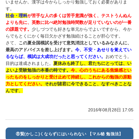
いませんか。漢字は今からしっかり勉強しておく必要がありま
す。
社会・理科
が苦手な人の多くは苦手意識が強く、テストうんぬん
よりも先に、英数に比べ絶対勉強時間数が足りていないのが一番
の課題です。
少しづつでも好きな単元からでよいですから、今か
らでもとくにかく毎日欠かざす勉強続けることが肝心です。
さて、
この夏全国模試を受けて意気消沈としているみなさんに、
最高のアドバイスを差し上げます。
今、不安・あせりを覚えてい
るならば、模試は大成功だったと思ってください。
おめでとう。
目的は達成されました。
夏休みも終了し、君たちにとっては、い
よいよ受験勉強の本番の時です。
今、心のうちにある焦燥感とい
ったものをしっかりと受け止めて持続し、これからの勉強の原動
力としてください。
それが諸君に今できること、なすべきことな
んです
。
2016年08月28日 17:05
⑧賢(かしこ)くならずにはいられない 【マル秘 勉強法】