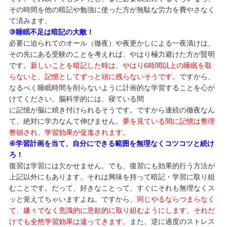
その時間を他の暗記や勉強に使った方が無駄な労力を費やさなく
て済みます。
③睡眠不足は暗記の大敵！
必要に迫られてのオール（徹夜）や夜更かしによる一夜漬けは、
その先にある受験のことを考えれば、やはり極力避けた方が賢明
です。
新しいことを暗記した時は、やはり6時間以上の睡眠を取
らないと、記憶としてずっと頭に残らないそうです
。ですから、
なるべく睡眠時間を削らないように計画的な学習することを心が
けてください。脳科学的には、寝ている間
に記憶が脳に焼き付けられるそうです。ですから連続の徹夜なん
て、絶対に学力なんて伸びません。
夢を見ている間に記憶は整理
整頓され、学習効果が促進されます。
④学習計画を当て、自分にできる範囲を無理なくコツコツと続け
ろ！
復習は学習には欠かせません。でも、復習にも効果的行う方法が
上記以外にもあります。それは興味を持って暗記・学習に取り組
むことです。だって、好きなことって、すぐにそれも無理なくス
ッと覚えてちゃいますよね。ですから、
同じやるならつまらなく
て、嫌々でなく意識的に意欲的に取り組むようにします。それだ
けでも全然学習効果は違ってきます。
また、逆に過度のストレス