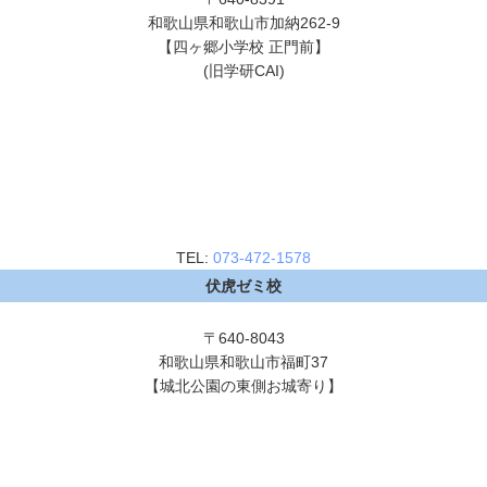
和歌山県和歌山市加納262-9
【四ヶ郷小学校 正門前】
(旧学研CAI)
TEL:
073-472-1578
伏虎ゼミ校
〒640-8043
和歌山県和歌山市福町37
【城北公園の東側お城寄り】