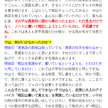
てごらん」と課題を課します。するとノートにひたすらその単語
を書き続けます。しばらくして暗記チェックしてみると、やはり
単語を覚えられていない。あんなに書いていたのにって、落ち込
む姿。
その子は真面目に誰から教わったとおり、ただ見るだけで
なく、ノートに書いて暗記しようとしていたのに、不思議です
ね。
これでは本人も苦手意識だけが残り、やる気が失せて当然で
す。
では、何がいけなかったのか？
理由①「英単語の意味は知っていても、発音の仕方を知らなかっ
た」。
普通ありえないと思いますが、それだけにそこまで言って
あげて、チェックを必要とする場合もあります。
理由②「暗記を意識せず、書いているというよりも、ただひたす
ら写しているだけ」。
これでは小学生のお絵描きと同じですね。
やはり、暗記ですから、ある程度、写し書きしたら、何かで隠し
て、見ずに書くようにしないとダメですよね。これも、ここまで
言ってあげて、フォローを必要とする場合もいます。
こんな子たちは、決してできない子ではなく、忠実に大人のアド
バイス「暗記は書いて覚える」を実践しているだけです。
小学校
の時の漢字の学習を思い出してください。学校の先生がひとつひ
とつの新出漢字を説明し、それを宿題として毎日少しずつ暗記し