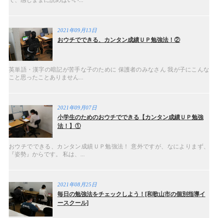
て、感じままに読めばいい...
2021年09月13日
おウチでできる、カンタン成績ＵＰ勉強法！②
英単語・漢字の暗記が苦手な子のために 保護者のみなさん 我が子にこんな
こと思ったことありません...
2021年09月07日
小学生のためのおウチでできる【カンタン成績ＵＰ勉強
法！】①
おウチでできる、カンタン成績ＵＰ勉強法！ 意外ですが、なによりまず、
『姿勢』からです。 私は、...
2021年08月25日
毎日の勉強法をチェックしよう！[和歌山市の個別指導イ
ースクール]