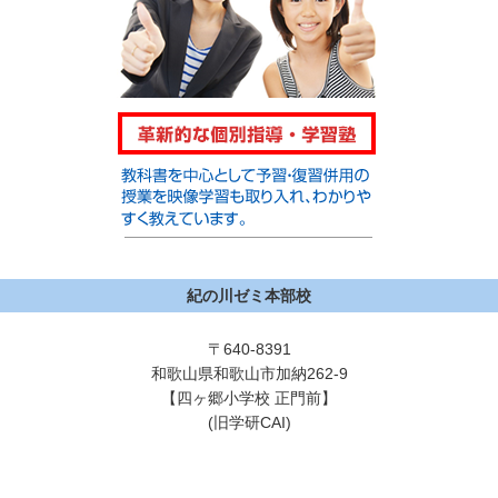
紀の川ゼミ本部校
〒640-8391
和歌山県和歌山市加納262-9
【四ヶ郷小学校 正門前】
(旧学研CAI)