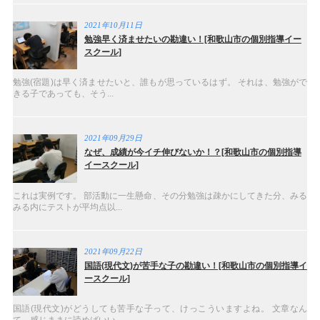
2021年10月11日
勉強早く済ませたいの勘違い！[和歌山市の個別指導イー
スクール]
勉強(宿題)は早く済ませたいと、誰もが思っているはず。 それは、勉強がで
きる子であっても、そう...
2021年09月29日
なぜ、成績が今イチ伸びないか！？[和歌山市の個別指導
イースクール]
これは実例です。 部活動に一生懸命、その分勉強は疎かにしてきた分、みる
みる内にテストが平均点以...
2021年09月22日
国語(現代文)が苦手な子の勘違い！[和歌山市の個別指導イ
ースクール]
国語(現代文)がどうしても苦手な子って、けっこういますよね。 文章なん