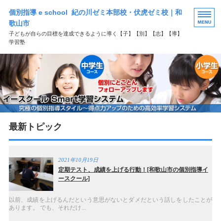
個別指導 e school 紀の川ゼミ本部校・伏虎ゼミ校｜和
歌山市
子どもが自らの目標を達成できるように導く【子】【別】【志】【導】
学習塾
HOME
選ばれる理由
学習塾コース案内
最新トピック
よくある質問
お問い合わせ
2021年10月19日
定期テスト、成績を上げる行動！[和歌山市の個別指導イ
ースクール]
以前、成績を上げるんだという意思がないとダメだという話しをしたことが
あります。 でも、それだけ...