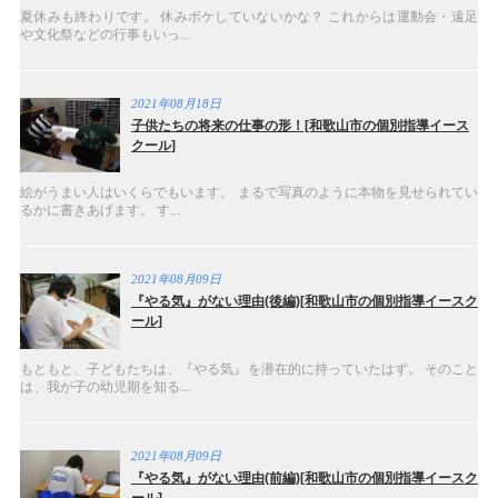
夏休みも終わりです。 休みボケしていないかな？ これからは運動会・遠足
や文化祭などの行事もいっ...
2021年08月18日
子供たちの将来の仕事の形！[和歌山市の個別指導イース
クール]
絵がうまい人はいくらでもいます。 まるで写真のように本物を見せられてい
るかに書きあげます。 す...
2021年08月09日
『やる気』がない理由(後編)[和歌山市の個別指導イースク
ール]
もともと、子どもたちは、『やる気』を潜在的に持っていたはず。 そのこと
は、我が子の幼児期を知る...
2021年08月09日
『やる気』がない理由(前編)[和歌山市の個別指導イースク
ール]