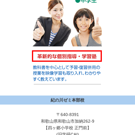
紀の川ゼミ本部校
〒640-8391
和歌山県和歌山市加納262-9
【四ヶ郷小学校 正門前】
(旧学研CAI)