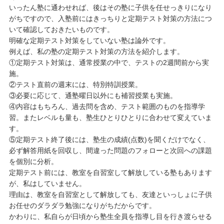
いったん塾に通わせれば、後はその塾に子供を任せっきりになり
がちですので、入塾前にはきっちりと定期テスト対策の方法につ
いて確認しておきたいものです。
明確な定期テスト対策をしていない塾は論外です。
例えば、私の塾の定期テスト対策の方法を紹介します。
①定期テスト対策は、通常授業の中で、テストの2週間前から実
施。
②テスト直前の週末には、特別特訓授業。
③必要に応じて、通塾曜日以外にも補習授業も実施。
④内容はもちろん、過去問を含め、テスト範囲のものを指導学
習。またレベルも量も、塾生ひとりひとりに合わせて変えていま
す。
⑤定期テスト終了後には、塾生の成績(点数)を聞くだけでなく、
必ず解答用紙を回収し、間違った問題のフォローと次回への課題
を個別に分析。
定期テスト前には、教室を自習室して解放している塾もあります
が、私はしていません。
理由は、教室を自習室として解放しても、友達といっしょに子供
お任せのダラダラ勉強になりがちだからです。
かわりに、私自らが日頃から塾生全員を指導し目を行き渡らせる