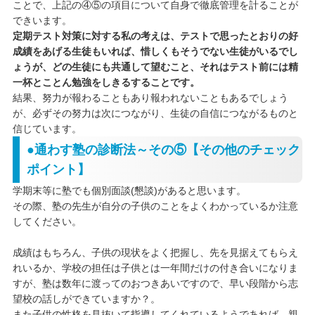
ことで、上記の④⑤の項目について自身で徹底管理を計ることが
できいます。
定期テスト対策に対する私の考えは、テストで思ったとおりの好
成績をあげる生徒もいれば、惜しくもそうでない生徒がいるでし
ょうが、どの生徒にも共通して望むこと、それはテスト前には精
一杯とことん勉強をしきるすることです。
結果、努力が報わることもあり報われないこともあるでしょう
が、必ずその努力は次につながり、生徒の自信につながるものと
信じています。
●通わす塾の診断法～その⑤【その他のチェック
ポイント】
学期末等に塾でも個別面談(懇談)があると思います。
その際、塾の先生が自分の子供のことをよくわかっているか注意
してください。
成績はもちろん、子供の現状をよく把握し、先を見据えてもらえ
れいるか、学校の担任は子供とは一年間だけの付き合いになりま
すが、塾は数年に渡ってのおつきあいですので、早い段階から志
望校の話しができていますか？。
また子供の性格を見抜いて指導してくれているようであれば、親