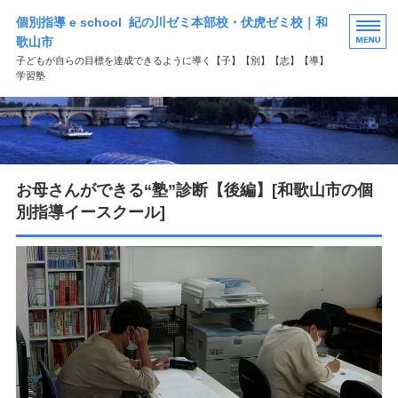
個別指導 e school 紀の川ゼミ本部校・伏虎ゼミ校｜和
歌山市
子どもが自らの目標を達成できるように導く【子】【別】【志】【導】
学習塾
HOME
選ばれる理由
お母さんができる“塾”診断【後編】[和歌山市の個
学習塾コース案内
別指導イースクール]
よくある質問
お問い合わせ