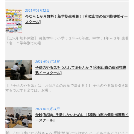
2021年04月12日
今なら１か月無料！新学期生募集！ [和歌山市の個別指導塾イー
スクール]
【1か月 無料体験】 募集学年：小学：３年～6年生、中学：1年～３年 先着
７名 ＊学年別での定...
2021年04月05日
子供のやる気をつぶしてませんか？[和歌山市の個別指導
塾イースクール]
【『子供のやる気』は、お母さんの言葉で決まる！】 子供のやる気を引き出
すもつぶすも全ては、お母...
2021年03月24日
受験(勉強)に失敗しないために！[和歌山市の個別指導塾イ
ースクール]
新しく中３生になる皆さんへ 受験(勉強)に失敗すると、そもそもどういうこ