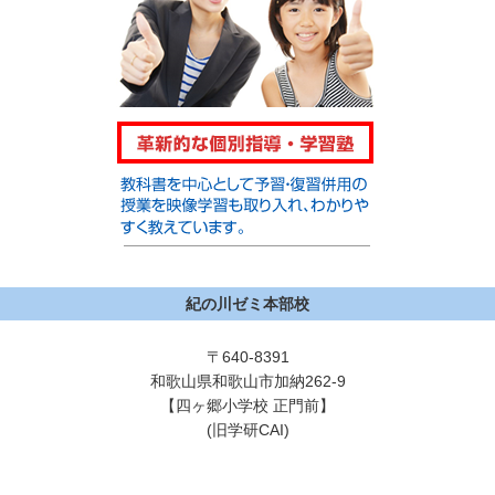
紀の川ゼミ本部校
〒640-8391
和歌山県和歌山市加納262-9
【四ヶ郷小学校 正門前】
(旧学研CAI)