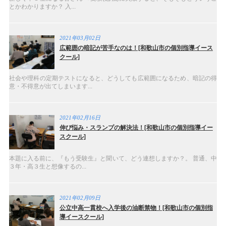
とかわかりますか？ 入...
2021年03月02日
広範囲の暗記が苦手なのは！[和歌山市の個別指導イース
クール]
社会や理科の定期テストになると、どうしても広範囲になるため、暗記の得
意・不得意が出てしまいます...
2021年02月16日
伸び悩み・スランプの解決法！[和歌山市の個別指導イー
スクール]
本題に入る前に、『もう受験生』と聞いて、どう連想しますか？。 普通、中
３年・高３生と想像するの...
2021年02月09日
公立中高一貫校へ入学後の油断禁物！[和歌山市の個別指
導イースクール]