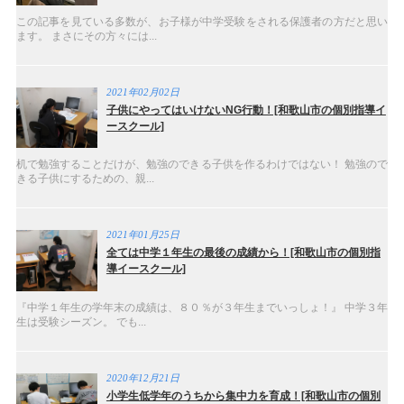
この記事を見ている多数が、お子様が中学受験をされる保護者の方だと思い
ます。 まさにその方々には...
2021年02月02日
子供にやってはいけないNG行動！[和歌山市の個別指導イ
ースクール]
机で勉強することだけが、勉強のできる子供を作るわけではない！ 勉強ので
きる子供にするための、親...
2021年01月25日
全ては中学１年生の最後の成績から！[和歌山市の個別指
導イースクール]
『中学１年生の学年末の成績は、８０％が３年生までいっしょ！』 中学３年
生は受験シーズン。 でも...
2020年12月21日
小学生低学年のうちから集中力を育成！[和歌山市の個別