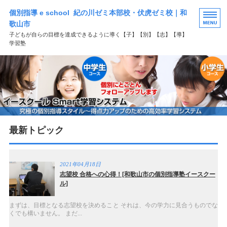
個別指導 e school 紀の川ゼミ本部校・伏虎ゼミ校｜和
歌山市
子どもが自らの目標を達成できるように導く【子】【別】【志】【導】
学習塾
HOME
選ばれる理由
学習塾コース案内
最新トピック
よくある質問
お問い合わせ
2021年04月18日
志望校 合格への心得！[和歌山市の個別指導塾イースクー
ル]
まずは、目標となる志望校を決めること それは、今の学力に見合うものでな
くでも構いません。 まだ...