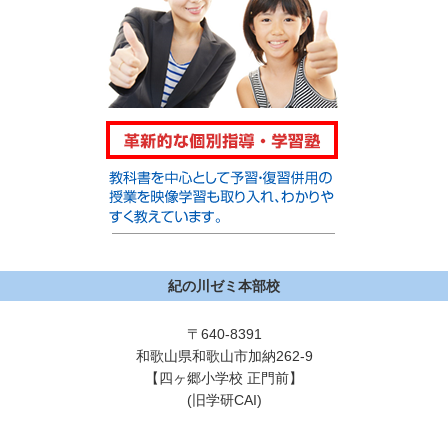
紀の川ゼミ本部校
〒640-8391
和歌山県和歌山市加納262-9
【四ヶ郷小学校 正門前】
(旧学研CAI)