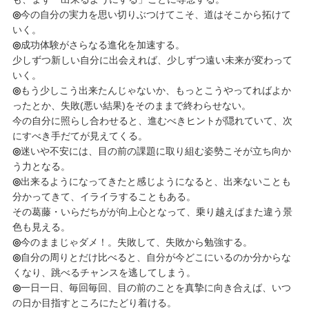
◎
今の自分の実力を思い切りぶつけてこそ、道はそこから拓けて
いく。
◎
成功体験がさらなる進化を加速する。
少しずつ新しい自分に出会えれば、少しずつ遠い未来が変わって
いく。
◎
もう少しこう出来たんじゃないか、もっとこうやってればよか
ったとか、失敗(悪い結果)をそのままで終わらせない。
今の自分に照らし合わせると、進むべきヒントが隠れていて、次
にすべき手だてが見えてくる。
◎
迷いや不安には、目の前の課題に取り組む姿勢こそが立ち向か
う力となる。
◎
出来るようになってきたと感じようになると、出来ないことも
分かってきて、イライラすることもある。
その葛藤・いらだちがが向上心となって、乗り越えばまた違う景
色も見える。
◎
今のままじゃダメ！。失敗して、失敗から勉強する。
◎
自分の周りとだけ比べると、自分が今どこにいるのか分からな
くなり、跳べるチャンスを逃してしまう。
◎
一日一日、毎回毎回、目の前のことを真摯に向き合えば、いつ
の日か目指すところにたどり着ける。