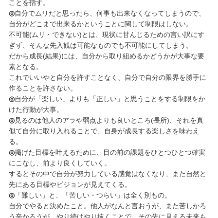
ことを指す。
◎
自分でムリだと思ったら、何事も出来なくなってしまうので、
自分がどこまで出来るかということに関して制限はしない。
不可能(ムリ・できない)とは、現状に甘んじるための言い訳にす
ぎず、そんな先入観は可能なものでも不可能にしてしまう。
だから成長(結果)には、自分から取り組めるかどうかが大事な要
素となる。
これでいいやと自分を許すことなく、自分で自分の限界を勝手に
作ることを許さない。
◎
自分が「楽しい」よりも「正しい」と思うことをする制限をか
けた行動が大事。
◎
見るのは他人のアラや弱点よりも良いところ(長所)、それを真
似て自分に取り入れることで、自身が成長する楽しさを味わえ
る。
◎
掲げた目標を叶えるために、目の前の課題をひとつひとつ確実
にこなし、前より良くしていく。
するとその中で自分が努力している感覚はなくなり、また自然と
先にある目標やビジョンが見えてくる。
◎
「難しい」と、「苦しい・つらい」は全く別もの。
自分でやると決めたこと。他人がなんと言おうが、また苦しかろ
う辛かろうが、やり続けやり抜くことで、その先に見える未来も