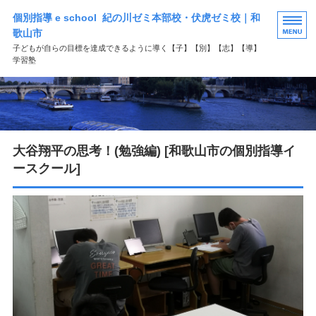
個別指導 e school 紀の川ゼミ本部校・伏虎ゼミ校｜和
歌山市
子どもが自らの目標を達成できるように導く【子】【別】【志】【導】
学習塾
HOME
選ばれる理由
大谷翔平の思考！(勉強編) [和歌山市の個別指導イ
学習塾コース案内
ースクール]
よくある質問
お問い合わせ