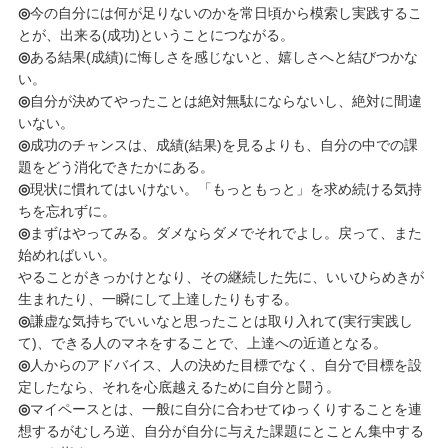
◎
今の自分には何が足りないのかを常日頃から模索し実践するこ
とが、出来る(成功)ということにつながる。
◎
ある結果(成績)に悔しさを感じないと、嬉しさへと結びつかな
い。
◎
自分が決めてやったことは絶対無駄にならないし、絶対に間違
いない。
◎
成功のチャンスは、成績(結果)を見るよりも、自分の中での課
題をどう消化できたかにある。
◎
現状に慣れてはいけない。「もっともっと」を求め続ける気持
ちを忘れずに。
◎
まずはやってみる。ダメならダメでそれでよし。戻って、また
始めればいい。
やることがきっかけとなり、その継続した先に、いいひらめきが
生まれたり、一瞬にして上達したりもする。
◎
謙虚な気持ちでいいなと思ったことは取り入れて(実行実践し
て)、できる人のマネをすることで、上達への近道となる。
◎
人からのアドバイス、人の決めた目標でなく、自分で目標を設
定したなら、それを心底越えるために自分と闘う。
◎
マイペースとは、一般に自分に合わせてゆっくりすることを連
想するがむしろ逆、自分が自分に与えた課題にとことん集中する