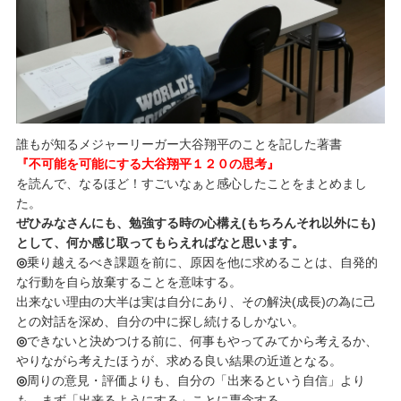
誰もが知るメジャーリーガー大谷翔平のことを記した著書
『不可能を可能にする大谷翔平１２０の思考』
を読んで、なるほど！すごいなぁと感心したことをまとめまし
た。
ぜひみなさんにも、勉強する時の心構え(もちろんそれ以外にも)
として、何か感じ取ってもらえればなと思います。
◎
乗り越えるべき課題を前に、原因を他に求めることは、自発的
な行動を自ら放棄することを意味する。
出来ない理由の大半は実は自分にあり、その解決(成長)の為に己
との対話を深め、自分の中に探し続けるしかない。
◎
できないと決めつける前に、何事もやってみてから考えるか、
やりながら考えたほうが、求める良い結果の近道となる。
◎
周りの意見・評価よりも、自分の「出来るという自信」より
も、まず「出来るようにする」ことに専念する。