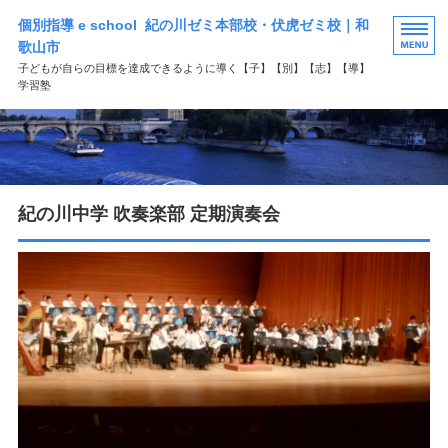
個別指導 e school 紀の川ゼミ本部校・伏虎ゼミ校｜和
歌山市
子どもが自らの目標を達成できるように導く【子】【別】【志】【導】
学習塾
HOME
選ばれる理由
紀の川中学 吹奏楽部 定期演奏会
学習塾コース案内
よくある質問
お問い合わせ