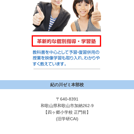
紀の川ゼミ本部校
〒640-8391
和歌山県和歌山市加納262-9
【四ヶ郷小学校 正門前】
(旧学研CAI)