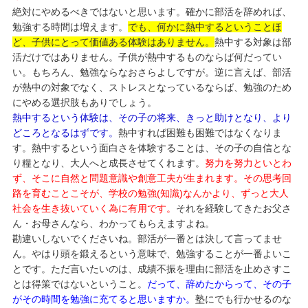
絶対にやめるべきではないと思います。確かに部活を辞めれば、
勉強する時間は増えます。
でも、何かに熱中するということほ
ど、子供にとって価値ある体験はありません。
熱中する対象は部
活だけではありません。子供が熱中するものならば何だってい
い。もちろん、勉強ならなおさらよしですが。逆に言えば、部活
が熱中の対象でなく、ストレスとなっているならば、勉強のため
にやめる選択肢もありでしょう。
熱中するという体験は、その子の将来、きっと助けとなり、より
どころとなるはずです。
熱中すれば困難も困難ではなくなりま
す。熱中するという面白さを体験することは、その子の自信とな
り糧となり、大人へと成長させてくれます。
努力を努力といとわ
ず、そこに自然と問題意識や創意工夫が生まれます。その思考回
路を育むことこそが、学校の勉強(知識)なんかより、ずっと大人
社会を生き抜いていく為に有用です。
それを経験してきたお父さ
ん・お母さんなら、わかってもらえますよね。
勘違いしないでくださいね。部活が一番とは決して言ってませ
ん。やはり頭を鍛えるという意味で、勉強することが一番よいこ
とです。ただ言いたいのは、成績不振を理由に部活を止めさすこ
とは得策ではないということ。
だって、辞めたからって、その子
がその時間を勉強に充てると思いますか。
塾にでも行かせるのな