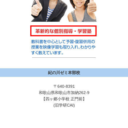
紀の川ゼミ本部校
〒640-8391
和歌山県和歌山市加納262-9
【四ヶ郷小学校 正門前】
(旧学研CAI)