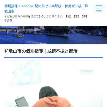
個別指導 e school 紀の川ゼミ本部校・伏虎ゼミ校｜和
歌山市
子どもが自らの目標を達成できるように導く【子】【別】【志】【導】
学習塾
HOME
選ばれる理由
和歌山市の個別指導｜成績不振と部活
学習塾コース案内
よくある質問
お問い合わせ