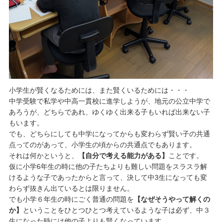
小学生が賢くなるためには、また賢くいるためには・・・
中学受験で私学や中高一貫校に進学しようが、地元の公立中学で
あろうが、どちらであれ、ゆくゆく出来る子もいれば出来ない子
もいます。
でも、どちらにしても中学になってからも変わらず賢い子の共通
点ってのがあって、小学生の頃からの共通点でもあります。
それは何かというと、
【自分で考える能力がある】
ことです。
仮に小学6年生の時に他の子たちよりも難しい問題をスラスラ解
けるような子であったからと言って、決して中3生になっても変
わらず抜きん出ているとは限りません。
でも小学６年生の時にごく普通の問題を
【なぜそうやって解くの
か】
ということをひとつひとつ考えているような子は必ず、中３
生になった時には他の子よりも賢くなっています。