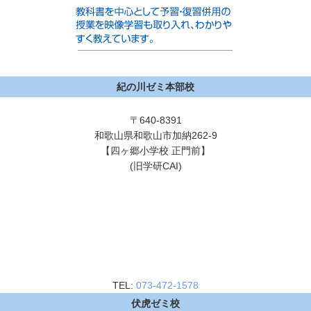
紀の川ゼミ本部校
〒640-8391
和歌山県和歌山市加納262-9
【四ヶ郷小学校 正門前】
(旧学研CAI)
TEL:
073-472-1578
伏虎ゼミ校