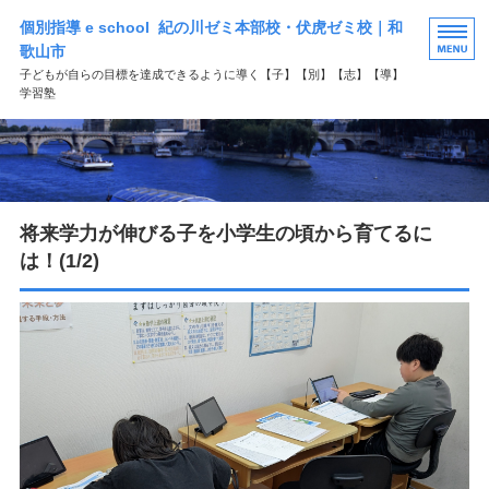
個別指導 e school 紀の川ゼミ本部校・伏虎ゼミ校｜和
歌山市
子どもが自らの目標を達成できるように導く【子】【別】【志】【導】
学習塾
HOME
選ばれる理由
将来学力が伸びる子を小学生の頃から育てるに
学習塾コース案内
は！(1/2)
よくある質問
お問い合わせ