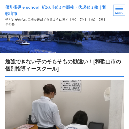
個別指導 e school 紀の川ゼミ本部校・伏虎ゼミ校｜和
歌山市
子どもが自らの目標を達成できるように導く【子】【別】【志】【導】
学習塾
HOME
選ばれる理由
勉強できない子のそもそもの勘違い！[和歌山市の
学習塾コース案内
個別指導イースクール]
よくある質問
お問い合わせ