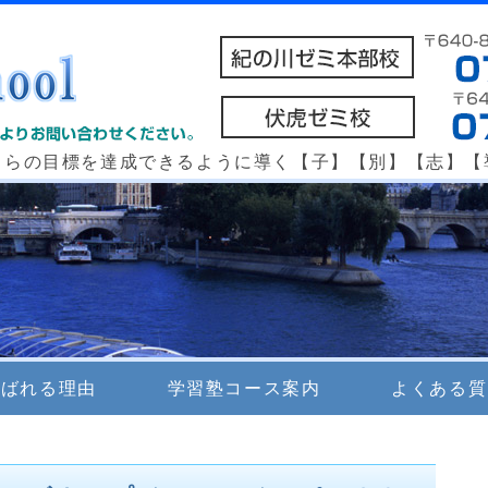
個別指導 e school 紀の川ゼミ本部校・
自らの目標を達成できるように導く【子】【別】【志】【
選ばれる理由
学習塾コース案内
よくある質