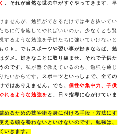
く
、それが当然な世の中がすぐやってきます。
早
けませんが、勉強ができるだけでは生き抜いてい
たちに何を施してやればいいのか。少なくとも賢
視するような勉強を子供たちに強いていけないと
もＯｋ。でも
スポーツや習い事が好きならば、勉
はダメ。好きなことに取り組ませ、それで子供た
うのです。
私が塾で教えているのも、勉強を通じ
りたいからです。
スポーツといっしょで、全ての
けではありえません。でも、
個性や集中力、子供
やれるような勉強を
と、日々指導に心がけていま
詰めるための技や術を身に付ける手段・方法にす
使える頭を養わないといけないのです。勉強は、
ていきます。