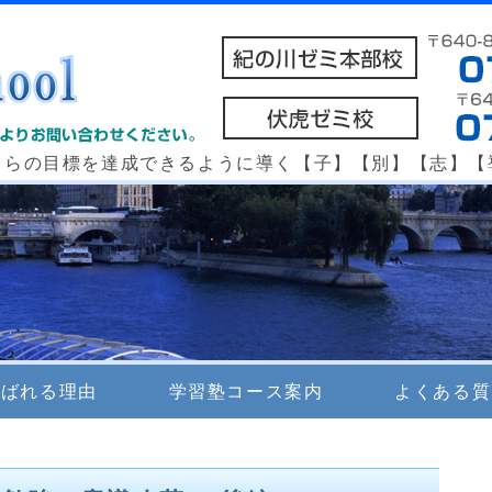
個別指導 e school 紀の川ゼミ本部校・
自らの目標を達成できるように導く【子】【別】【志】【
選ばれる理由
学習塾コース案内
よくある質